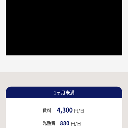
1ヶ月未満
4,300
賃料
円/日
880
光熱費
円/日