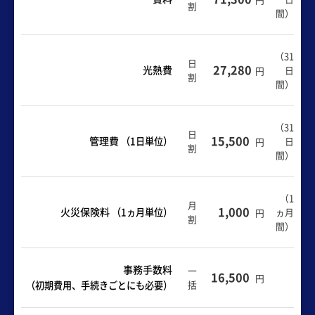
割
間
）
（
31
日
27,280
光熱費
日
円
割
間
）
（31
日
15,500
管理費
（1日単位）
日
円
割
間）
（1
月
1,000
火災保険料
（1ヵ月単位）
ヵ月
円
割
間）
事務手数料
一
16,500
円
括
（初期費用、手続きごとにも必要）