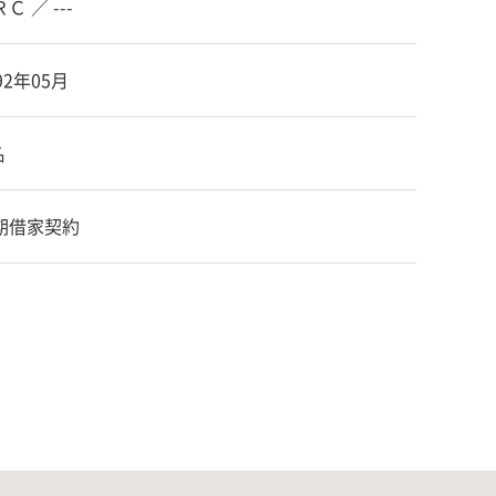
Ｃ ／ ---
92年05月
名
期借家契約