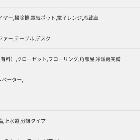
イヤー,掃除機,電気ポット,電子レンジ,冷蔵庫
ファー,テーブル,デスク
有料）,クローゼット,フローリング,角部屋,冷暖房完備
レベーター,
備,上水道,分譲タイプ