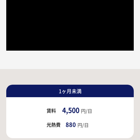
1ヶ月未満
4,500
賃料
円/日
880
光熱費
円/日