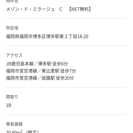
物件名
メゾン・ド・ミラージュ C 【NET無料】
所在地
福岡県福岡市博多区博多駅東２丁目18-20
アクセス
JR鹿児島本線／博多駅 徒歩6分
福岡市営空港線／東比恵駅 徒歩7分
福岡市営空港線／祇園駅 徒歩20分
間取り
1R
専有面積
2
20.80m
（壁芯）