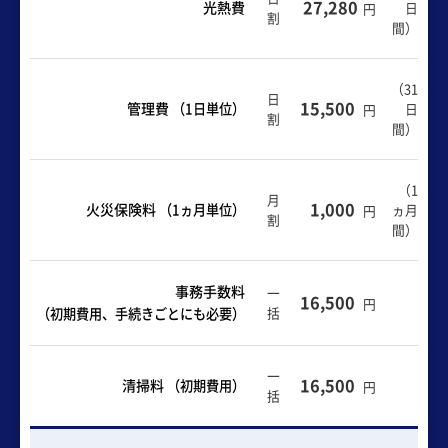
27,280
光熱費
日
円
割
間
）
（31
日
15,500
管理費
（1日単位）
日
円
割
間）
（1
月
1,000
火災保険料
（1ヵ月単位）
ヵ月
円
割
間）
事務手数料
一
16,500
円
括
（初期費用、手続きごとにも必要）
一
16,500
清掃料
（初期費用）
円
括