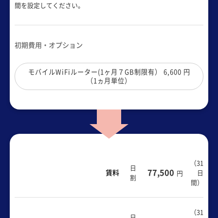
間を設定してください。
初期費用・オプション
モバイルWiFiルーター(1ヶ月７GB制限有） 6,600 円
（1ヵ月単位）
（
31
日
77,500
賃料
日
円
割
間
）
（
31
日