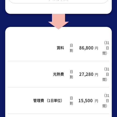
（
31
日
86,800
賃料
日
円
割
間
）
（
31
日
27,280
光熱費
日
円
割
間
）
（31
日
15,500
管理費
（1日単位）
日
円
割
間）