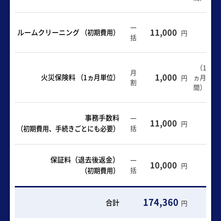
一
11,000
ルームクリーニング
（初期費用）
円
括
（1
月
1,000
火災保険料
（1ヵ月単位）
ヵ月
円
割
間）
事務手数料
一
11,000
円
括
（初期費用、手続きごとにも必要）
保証料（退去後返金）
一
10,000
円
括
（初期費用）
174,360
合計
円