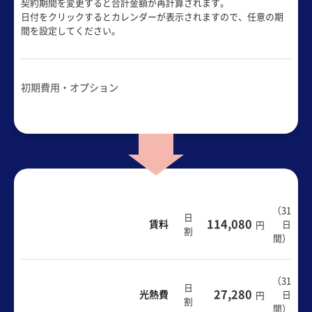
契約期間を変更すると合計金額が再計算されます。
日付をクリックするとカレンダーが表示されますので、任意の期
間を設定してください。
初期費用・オプション
（
31
日
114,080
賃料
日
円
割
間
）
（
31
日
27,280
光熱費
日
円
割
間
）