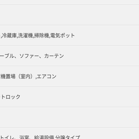
,冷蔵庫,洗濯機,掃除機,電気ポット
ーブル、ソファー、カーテン
濯機置場（室内）,エアコン
ートロック
トイレ、浴室、給湯設備,分譲タイプ,