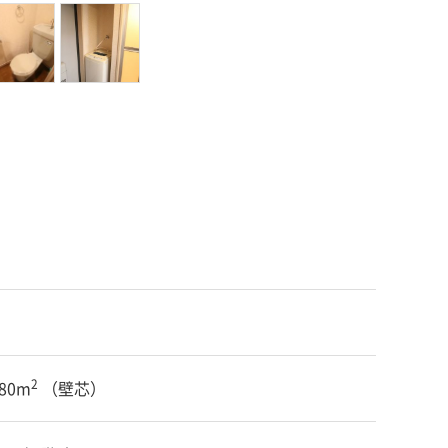
2
.80m
（壁芯）