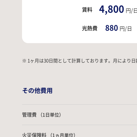
4,800
賃料
円/
880
光熱費
円/日
※ 1ヶ月は30日間として計算しております。
月により日
その他費用
管理費
（1日単位）
火災保険料
（1ヵ月単位）