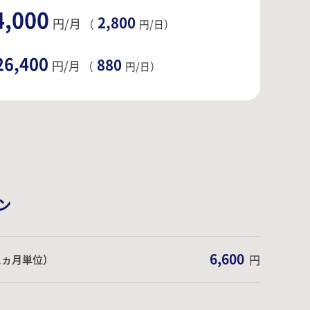
4,000
2,800
円/月
（
円/日）
26,400
880
円/月
（
円/日）
ン
6,600
円
1ヵ月単位）