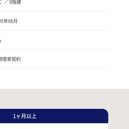
Ｃ ／ 9階建
95年06月
名
期借家契約
1ヶ月以上