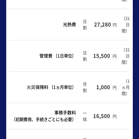
（
31
日
27,280
光熱費
日
円
割
間
）
（31
日
15,500
管理費
（1日単位）
日
円
割
間）
（1
月
1,000
火災保険料
（1ヵ月単位）
ヵ月
円
割
間）
事務手数料
一
16,500
円
括
（初期費用、手続きごとにも必要）
一