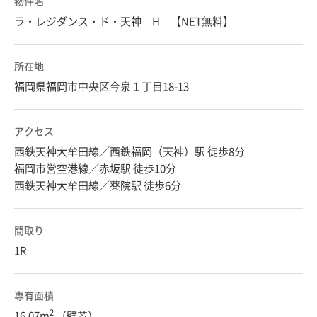
物件名
ラ・レジダンス・ド・天神 H 【NET無料】
所在地
福岡県福岡市中央区今泉１丁目18-13
アクセス
西鉄天神大牟田線／西鉄福岡（天神）駅 徒歩8分
福岡市営空港線／赤坂駅 徒歩10分
西鉄天神大牟田線／薬院駅 徒歩6分
間取り
1R
専有面積
2
16.07m
（壁芯）