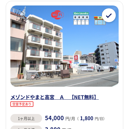
メゾンドやまと高宮 Ａ 【NET無料】
空室予定あり
54,000
1,800
1ヶ月以上
円/月
（
円/日）