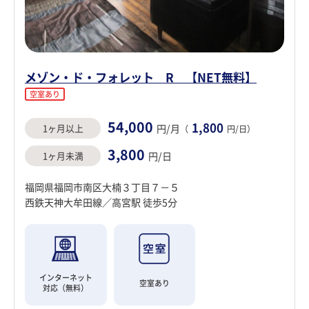
メゾン・ド・フォレット R 【NET無料】
空室あり
54,000
1,800
1ヶ月以上
円/月
（
円/日）
3,800
1ヶ月未満
円/日
福岡県福岡市南区大楠３丁目７－５
西鉄天神大牟田線／高宮駅 徒歩5分
インターネット
空室あり
対応（無料）