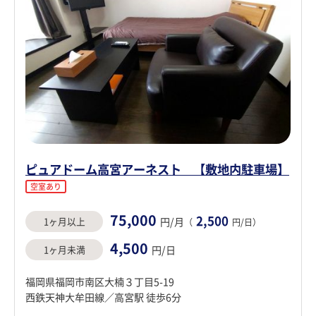
ピュアドーム高宮アーネスト 【敷地内駐車場】
空室あり
75,000
2,500
1ヶ月以上
円/月
（
円/日）
4,500
1ヶ月未満
円/日
福岡県福岡市南区大楠３丁目5-19
西鉄天神大牟田線／高宮駅 徒歩6分