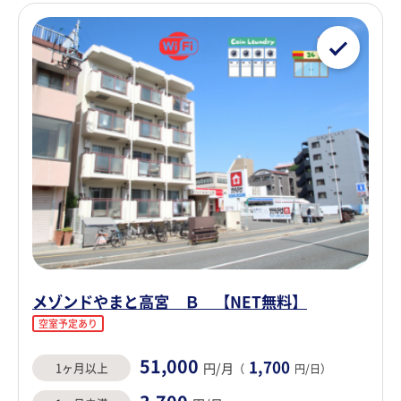
メゾンドやまと高宮 Ｂ 【NET無料】
空室予定あり
51,000
1,700
1ヶ月以上
円/月
（
円/日）