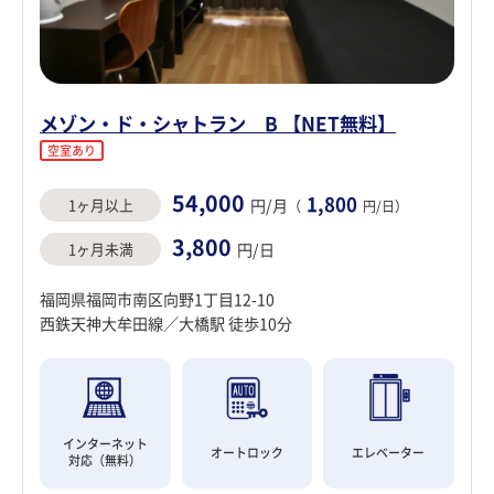
メゾン・ド・シャトラン B 【NET無料】
空室あり
54,000
1,800
1ヶ月以上
円/月
（
円/日）
3,800
1ヶ月未満
円/日
福岡県福岡市南区向野1丁目12-10
西鉄天神大牟田線／大橋駅 徒歩10分
インターネット
オートロック
エレベーター
対応（無料）